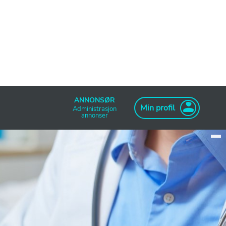
ANNONSØR
Min profil
Administrasjon
annonser