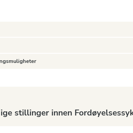
lingsmuligheter
dige stillinger innen
Fordøyelsess