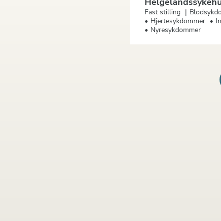
Helgelandssykehu
Fast stilling
Blodsykd
Hjertesykdommer
I
Nyresykdommer