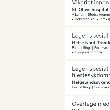
Vikariat innen
St. Olavs hospital
Vikariat
Blodsykdomm
Indremedisin
Infek
Lege i spesial
Helse Nord-Trønd
Fast stilling
Fordøyel
Lungesykdommer
Lege i spesial
hjertesykdom
Helgelandssykehu
Fast stilling
Fordøyel
Overlege medi