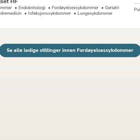
set HF
ommer
Endokrinologi
Fordøyelsessykdommer
Geriatri
Pub
ndremedisin
Infeksjonssykdommer
Lungesykdommer
Se alle ledige stillinger innen Fordøyelsessykdommer