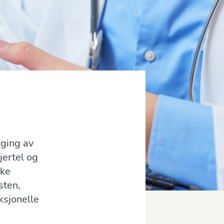
lging av
jertel og
ske
sten,
ksjonelle