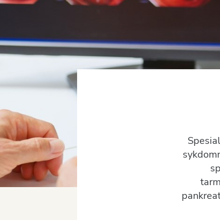
Spesial
sykdomme
sp
tarm
pankreat