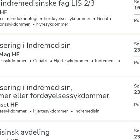
 indremedisinske fag LIS 2/3
Søk
16
 HF
er
Endokrinologi
Fordøyelsessykdommer
Geriatri
Pub
sjonssykdommer
Nyresykdommer
isering i Indremedisin
Søk
23
elag HF
sessykdommer
Geriatri
Hjertesykdommer
Indremedisin
Pub
isering i indremedisin,
Søk
23
mer eller fordøyelsessykdommer
set HF
Pub
sessykdommer
Hjertesykdommer
Indremedisin
sinsk avdeling
Søk
23