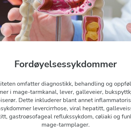
Fordøyelsessykdommer
iteten omfatter diagnostikk, behandling og oppfø
r i mage-tarmkanal, lever, galleveier, bukspyttk
iserør. Dette inkluderer blant annet inflammatori
sykdommer levercirrhose, viral hepatitt, galleveis
itt, gastroøsofageal reflukssykdom, cøliaki og fun
mage-tarmplager.