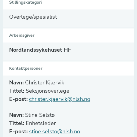
Stillingskategori
Overlege/spesialist
Arbeidsgiver
Nordlandssykehuset HF
Kontaktpersoner
Navn:
Christer Kjærvik
Tittel:
Seksjonsoverlege
E-post:
christer.kjaervik@nlsh.no
Navn:
Stine Selstø
Tittel:
Enhetsleder
E-post:
stine.selsto@nlsh.no