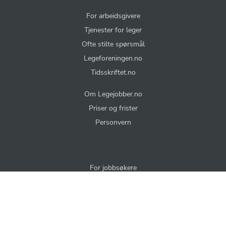
For arbeidsgivere
Tjenester for leger
Ofte stilte spørsmål
Legeforeningen.no
Tidsskriftet.no
Om Legejobber.no
Priser og frister
Personvern
For jobbsøkere
Endre dine e-postvarsler