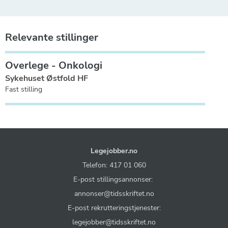
Relevante stillinger
Overlege - Onkologi
Sykehuset Østfold HF
Fast stilling
Legejobber.no
Telefon: 417 01 060
E-post stillingsannonser:
annonser@tidsskriftet.no
E-post rekrutteringstjenester:
legejobber@tidsskriftet.no