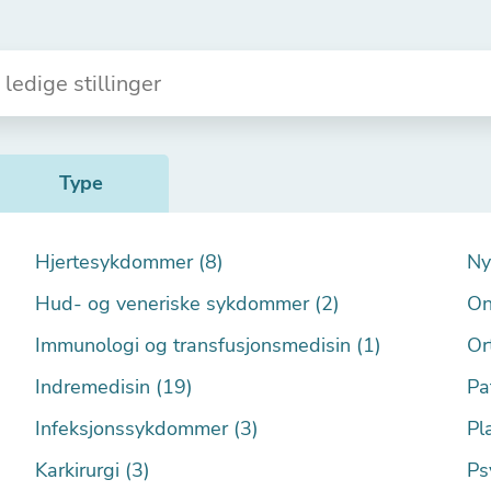
Type
Hjertesykdommer (8)
Ny
Hud- og veneriske sykdommer (2)
On
Immunologi og transfusjonsmedisin (1)
Or
Indremedisin (19)
Pa
Infeksjonssykdommer (3)
Pla
Karkirurgi (3)
Ps