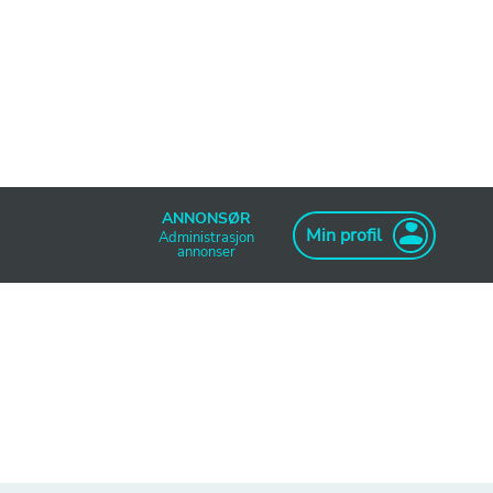
ANNONSØR
Min profil
Administrasjon
annonser