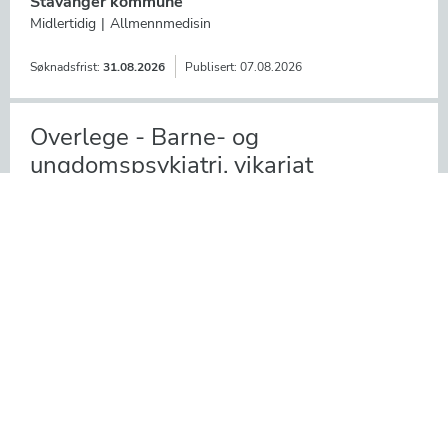
fastlegevikariat
Stavanger kommune
Midlertidig
Allmennmedisin
Søknadsfrist:
31.08.2026
Publisert:
07.08.2026
Overlege - Barne- og
ungdomspsykiatri, vikariat
Sykehuset Østfold HF
Vikariat
Barne- og ungdomspsykiatri
Søknadsfrist:
Snarest
Publisert:
07.08.2026
Overlege i ortopedi UNN Narvik