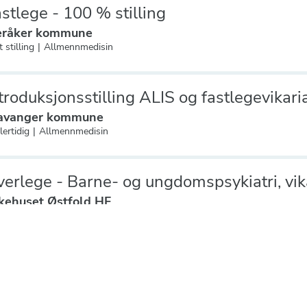
stlege - 100 % stilling
råker kommune
 stilling
Allmennmedisin
troduksjonsstilling ALIS og fastlegevikari
avanger kommune
lertidig
Allmennmedisin
erlege - Barne- og ungdomspsykiatri, vik
kehuset Østfold HF
ariat
Barne- og ungdomspsykiatri