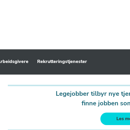
rbeidsgivere
Rekrutteringstjenester
Legejobber tilbyr nye tje
finne jobben so
Les m