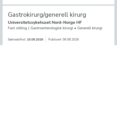
Gastrokirurg/generell kirurg
Universitetssykehuset Nord-Norge HF
Fast stilling
Gastroenterologisk kirurgi
Generell kirurgi
Søknadsfrist:
15.09.2026
Publisert:
06.08.2026
Lege i spesialisering øye
Helgelandssykehuset HF
Fast stilling
Øyesykdommer
Søknadsfrist:
23.08.2026
Publisert:
06.08.2026
Urolog/generell kirurgi