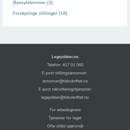
Øyesykdommer (3)
Forskjellige stillinger (18)
Legejobber.no
Telefon: 417 01 060
E-post stillingsannonser:
annonser@tidsskriftet.no
E-post rekrutteringstjenester:
legejobber@tidsskriftet.no
For arbeidsgivere
Tjenester for leger
Ofte stilte spørsmål