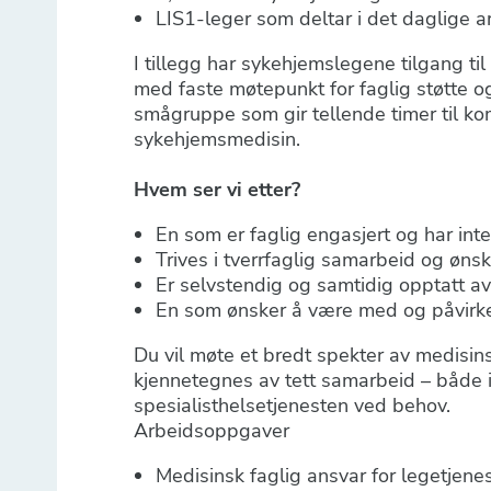
LIS1-leger som deltar i det daglige a
I tillegg har sykehjemslegene tilgang t
med faste møtepunkt for faglig støtte og
smågruppe som gir tellende timer til k
sykehjemsmedisin.
Hvem ser vi etter?
En som er faglig engasjert og har in
Trives i tverrfaglig samarbeid og ønske
Er selvstendig og samtidig opptatt av
En som ønsker å være med og påvirke
Du vil møte et bredt spekter av medisins
kjennetegnes av tett samarbeid – både 
spesialisthelsetjenesten ved behov.
Arbeidsoppgaver
Medisinsk faglig ansvar for legetjenest