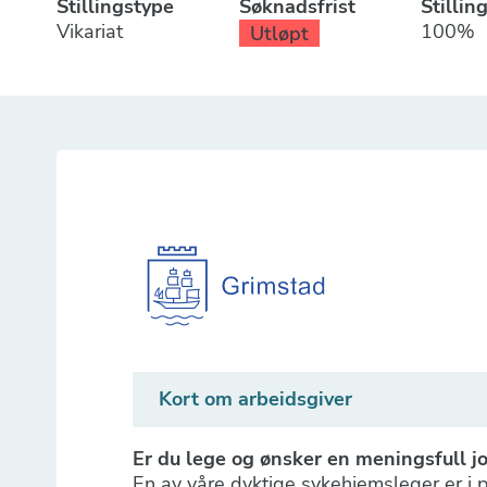
Stillingstype
Søknadsfrist
Stillin
Vikariat
100%
Utløpt
Kort om arbeidsgiver
Er du lege og ønsker en meningsfull job
En av våre dyktige sykehjemsleger er i pe