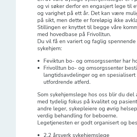
og vi søker derfor en engasjert lege ti
og varighet på ett år. Det kan være mulig
på sikt, men dette er foreløpig ikke avkla
Stillingen er knyttet til begge våre kom
med hovedbase på Frivolltun.
Du vil få en variert og faglig spennend
sykehjem:
Feviktun bo- og omsorgssenter har h
Frivolltun bo- og omsorgssenter bestå
langtidsavdelinger og en spesialiser
utfordrende atferd.
Som sykehjemslege hos oss blir du del a
med tydelig fokus på kvalitet og pasie
andre leger, sykepleiere og øvrig helsepe
verdig behandling for beboerne.
Legetjenesten er godt organisert og bes
2,2 årsverk sykehjemslege