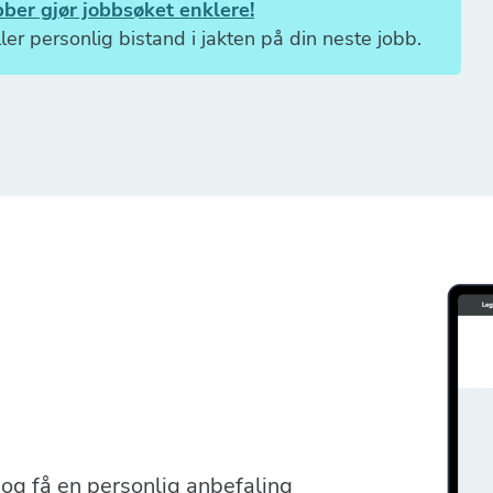
ber gjør jobbsøket enklere!
ler personlig bistand i jakten på din neste jobb.
r og få en personlig anbefaling