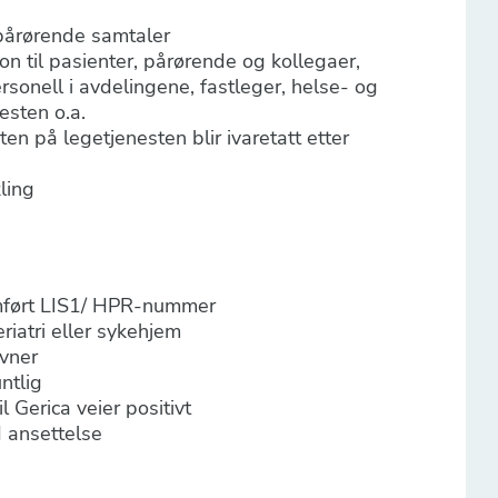
 pårørende samtaler
on til pasienter, pårørende og kollegaer,
nell i avdelingene, fastleger, helse- og
esten o.a.
eten på legetjenesten blir ivaretatt etter
ling
omført LIS1/ HPR-nummer
riatri eller sykehjem
vner
ntlig
l Gerica veier positivt
d ansettelse