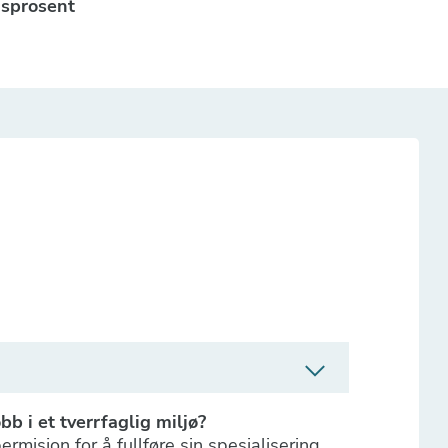
gsprosent
b i et tverrfaglig miljø?
rmisjon for å fullføre sin spesialisering,