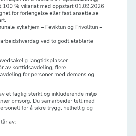
l et 100 % vikariat med oppstart 01.09.2026
het for forlengelse eller fast ansettelse
rt.
munale sykehjem – Feviktun og Frivolltun –
e arbeidshverdag ved to godt etablerte
ovedsakelig langtidsplasser
r av korttidsavdeling, flere
t avdeling for personer med demens og
v et faglig sterkt og inkluderende miljø
ntnær omsorg. Du samarbeider tett med
rsonell for å sikre trygg, helhetlig og
tår av: