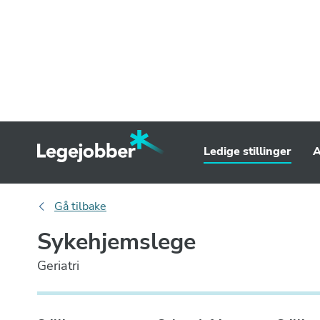
Ledige stillinger
A
Gå tilbake
Sykehjemslege
Geriatri