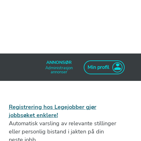
ANNONSØR
Min profil
Administrasjon
annonser
Registrering hos Legejobber gjør
jobbsøket enklere!
Automatisk varsling av relevante stillinger
eller personlig bistand i jakten på din
neste jobb.