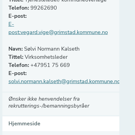
Telefon:
99262690
E-post:
E-
post:vegard.vige@grimstad.kommune.no
Navn:
Sølvi Normann Kalseth
Tittel:
Virksomhetsleder
Telefon:
+47951 75 669
E-post:
solvi.normann.kalseth@grimstad.kommune.no
Ønsker ikke henvendelser fra
rekrutterings-/bemanningsbyråer
Hjemmeside