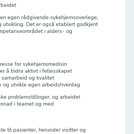
rbeidet
il en egen rådgivende sykehjemsoverlege,
 utvikling. Det er også etablert godkjent
ompetanseområdet i alders- og
teresse for sykehjemsmedisin
r å bidra aktivt i fellesskapet
 samarbeid og kvalitet
 og utvikle egen arbeidshverdag
ke problemstillinger, og arbeidet
innad i teamet og med
e til pasienter, herunder visitter og