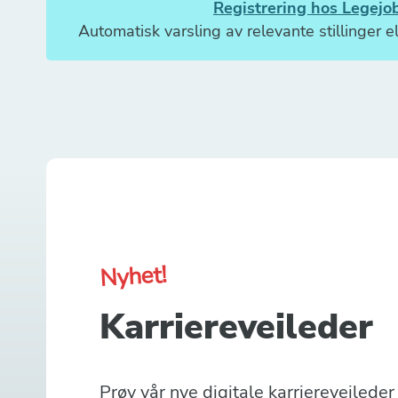
Registrering hos Legejob
Automatisk varsling av relevante stillinger el
Nyhet!
Karriereveileder
Prøv vår nye digitale karriereveilede