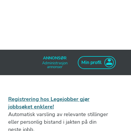
ANNONSØR
Min profil
Administrasjon
annonser
Registrering hos Legejobber gjør
jobbsøket enklere!
Automatisk varsling av relevante stillinger
eller personlig bistand i jakten på din
neste jobb.