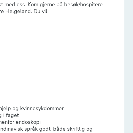
akt med oss. Kom gjerne på besøk/hospitere
e Helgeland. Du vil
lshjelp og kvinnesykdommer
g i faget
nnenfor endoskopi
dinavisk språk godt, både skriftlig og