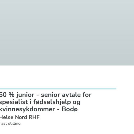
50 % junior - senior avtale for
spesialist i fødselshjelp og
kvinnesykdommer - Bodø
Helse Nord RHF
Fast stilling