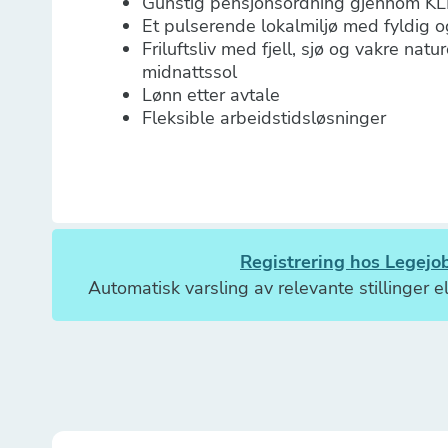
Gunstig pensjonsordning gjennom KL
Et pulserende lokalmiljø med fyldig og
Friluftsliv med fjell, sjø og vakre nat
midnattssol
Lønn etter avtale
Fleksible arbeidstidsløsninger
Registrering hos Legejob
Automatisk varsling av relevante stillinger el