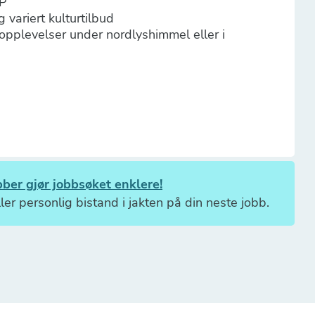
P
 variert kulturtilbud
uropplevelser under nordlyshimmel eller i
ber gjør jobbsøket enklere!
ler personlig bistand i jakten på din neste jobb.