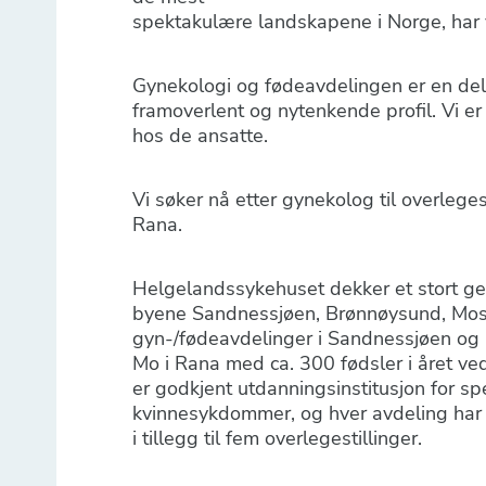
spektakulære landskapene i Norge, har vi
Gynekologi og fødeavdelingen er en del a
framoverlent og nytenkende profil. Vi er 
hos de ansatte.
Vi søker nå etter gynekolog til overlege
Rana.
Helgelandssykehuset dekker et stort geo
byene Sandnessjøen, Brønnøysund, Mosj
gyn-/fødeavdelinger i Sandnessjøen og
Mo i Rana med ca. 300 fødsler i året ve
er godkjent utdanningsinstitusjon for spe
kvinnesykdommer, og hver avdeling har to 
i tillegg til fem overlegestillinger.