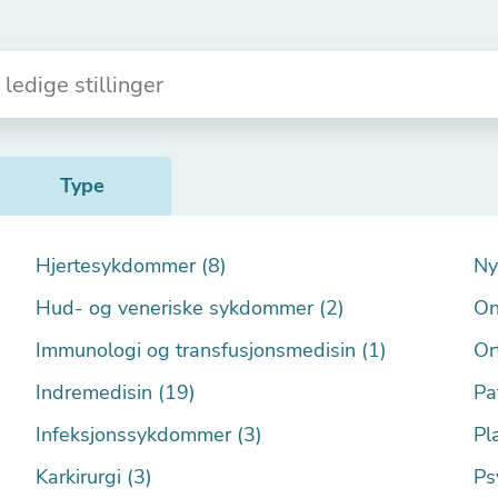
Type
Hjertesykdommer (8)
Ny
Hud- og veneriske sykdommer (2)
On
Immunologi og transfusjonsmedisin (1)
Or
Indremedisin (19)
Pa
Infeksjonssykdommer (3)
Pla
Karkirurgi (3)
Ps