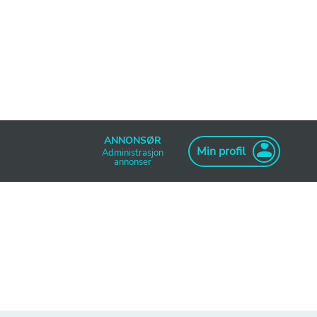
ANNONSØR
Min profil
Administrasjon
annonser