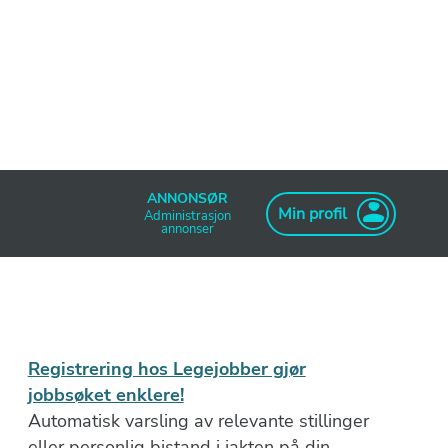
ANNONSØR
Min profil
Administrasjon
annonser
Registrering hos Legejobber gjør
jobbsøket enklere!
Automatisk varsling av relevante stillinger
eller personlig bistand i jakten på din