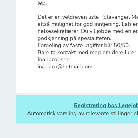
løp.
Det er en veldreven liste i Stavanger, 
altså mulighet for god inntjening. Lab er
helsesekretærer. Du vil jobbe med en e
godkjenning på spesialiteten.
Fordeling av faste utgifter blir 50/50.
Bare ta kontakt med meg om dere lurer 
Ina Jacobsen
ina-jaco@hotmail.com
Registrering hos Legejob
Automatisk varsling av relevante stillinger el