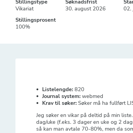
Stillingstype
Søknadsfrist
Sta
Vikariat
30. august 2026
02.
Stillingsprosent
100%
Listelengde:
820
Journal system:
webmed
Krav til søker:
Søker må ha fullført L
Jeg søker en vikar på deltid på min lis
dag/uke (f.eks. 3 dager en uke og 2 da
så kan man avtale 70-80%, men da som v