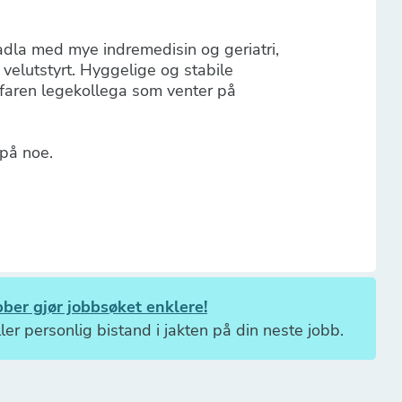
Madla med mye indremedisin og geriatri,
 velutstyrt. Hyggelige og stabile
rfaren legekollega som venter på
på noe.
ber gjør jobbsøket enklere!
ler personlig bistand i jakten på din neste jobb.