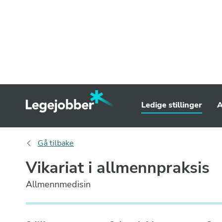
Ledige stillinger
A
Gå tilbake
Vikariat i allmennpraksis
Allmennmedisin