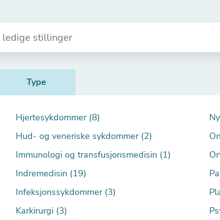
Type
Hjertesykdommer (8)
Ny
Hud- og veneriske sykdommer (2)
On
Immunologi og transfusjonsmedisin (1)
Or
Indremedisin (19)
Pa
Infeksjonssykdommer (3)
Pla
Karkirurgi (3)
Ps