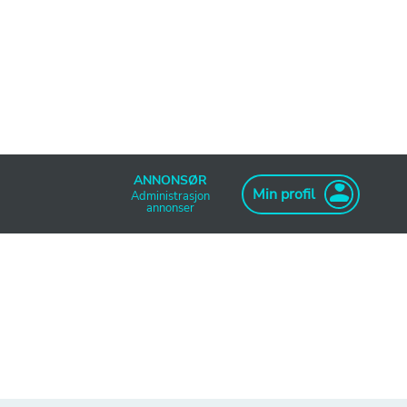
ANNONSØR
Min profil
Administrasjon
annonser