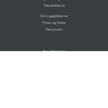
Tidsskriftet.no
Om Legejobber.no
Priser og frister
Personvern
For jobbsøkere
Endre dine e-postvarsler