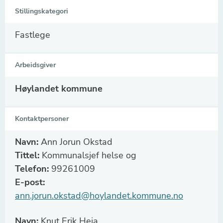
Stillingskategori
Fastlege
Arbeidsgiver
Høylandet kommune
Kontaktpersoner
Navn:
Ann Jorun Okstad
Tittel:
Kommunalsjef helse og
Telefon:
99261009
E-post:
ann.jorun.okstad@hoylandet.kommune.no
Navn:
Knut Erik Heia