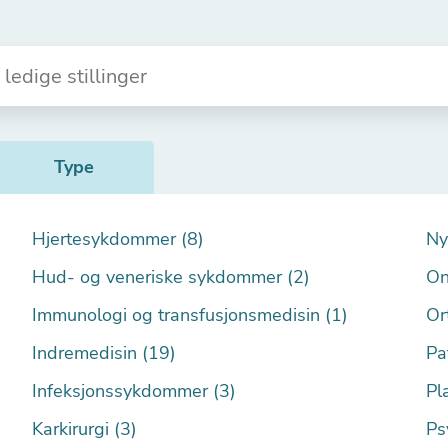
Type
Hjertesykdommer (8)
Ny
Hud- og veneriske sykdommer (2)
On
Immunologi og transfusjonsmedisin (1)
Or
Indremedisin (19)
Pa
Infeksjonssykdommer (3)
Pla
Karkirurgi (3)
Ps