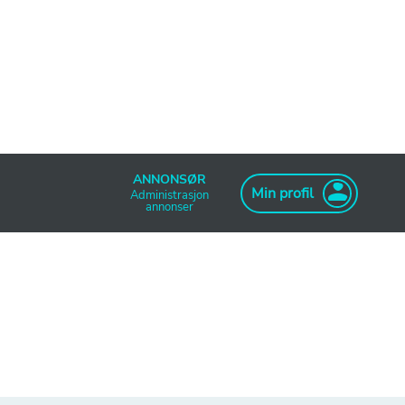
ANNONSØR
Min profil
Administrasjon
annonser