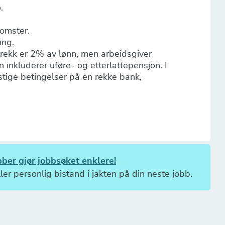
.
komster.
ring.
rekk er 2% av lønn, men arbeidsgiver
 inkluderer uføre- og etterlattepensjon. I
tige betingelser på en rekke bank,
ber gjør jobbsøket enklere!
ler personlig bistand i jakten på din neste jobb.