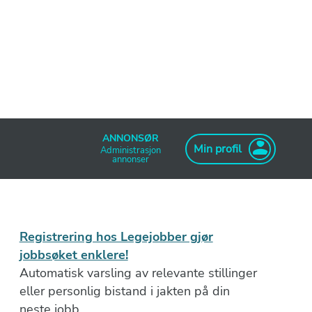
ANNONSØR
Min profil
Administrasjon
annonser
Registrering hos Legejobber gjør
jobbsøket enklere!
Automatisk varsling av relevante stillinger
eller personlig bistand i jakten på din
neste jobb.