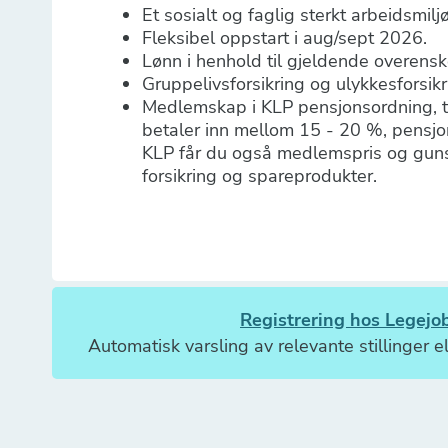
Et sosialt og faglig sterkt arbeidsmiljø
Fleksibel oppstart i aug/sept 2026.
Lønn i henhold til gjeldende overens
Gruppelivsforsikring og ulykkesforsik
Medlemskap i KLP pensjonsordning, t
betaler inn mellom 15 - 20 %, pensjon
KLP får du også medlemspris og guns
forsikring og spareprodukter.
Registrering hos Legejob
Automatisk varsling av relevante stillinger el