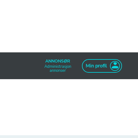
ANNONSØR
Min profil
Administrasjon
annonser