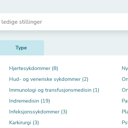
Type
Hjertesykdommer (8)
Ny
Hud- og veneriske sykdommer (2)
On
Immunologi og transfusjonsmedisin (1)
Or
Indremedisin (19)
Pa
Infeksjonssykdommer (3)
Pla
Karkirurgi (3)
Ps