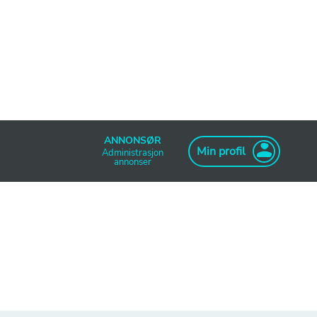
ANNONSØR
Min profil
Administrasjon
annonser