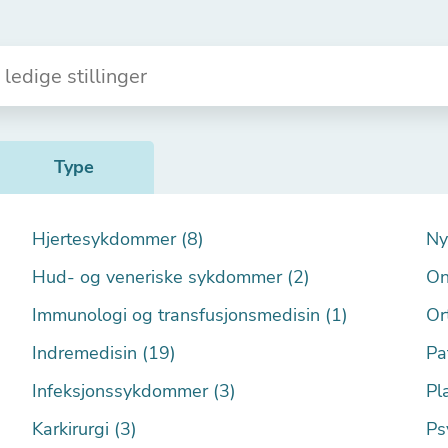
Type
Hjertesykdommer (8)
Ny
Hud- og veneriske sykdommer (2)
On
Immunologi og transfusjonsmedisin (1)
Or
Indremedisin (19)
Pa
Infeksjonssykdommer (3)
Pla
Karkirurgi (3)
Ps