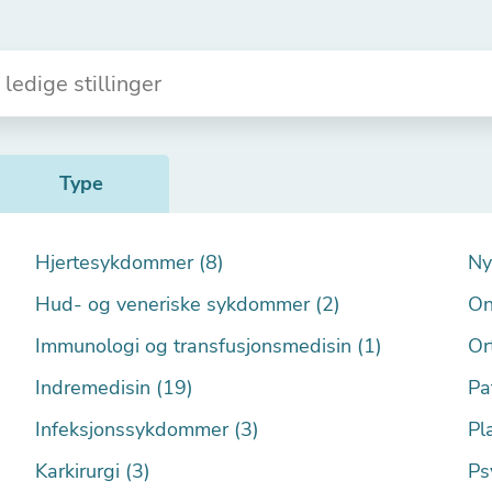
Type
Hjertesykdommer (8)
Ny
Hud- og veneriske sykdommer (2)
On
Immunologi og transfusjonsmedisin (1)
Or
Indremedisin (19)
Pa
Infeksjonssykdommer (3)
Pla
Karkirurgi (3)
Ps