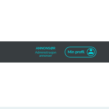
ANNONSØR
Min profil
Administrasjon
annonser